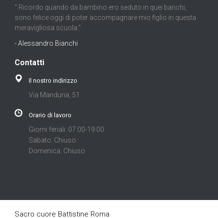
" Ricordo quando da bambino ero seduto in quei banchi,
sono felice oggi di poter accompagnare mio figlio in questa
meravigliosa scuola."
- Alessandro Bianchi
Contatti
Il nostro indirizzo
Via Manduria, 51
Orario di lavoro
Giorni feriali: 07:00-19:00
Sabato: Chiuso
Domenica: Chiuso
Sacro cuore Battistine Roma