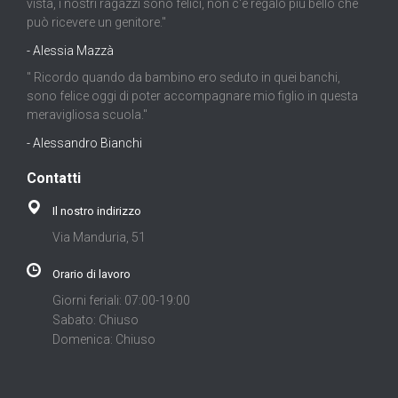
vista, i nostri ragazzi sono felici, non c'è regalo più bello che
può ricevere un genitore."
- Alessia Mazzà
" Ricordo quando da bambino ero seduto in quei banchi,
sono felice oggi di poter accompagnare mio figlio in questa
meravigliosa scuola."
- Alessandro Bianchi
Contatti
Il nostro indirizzo
Via Manduria, 51
Orario di lavoro
Giorni feriali: 07:00-19:00
Sabato: Chiuso
Domenica: Chiuso