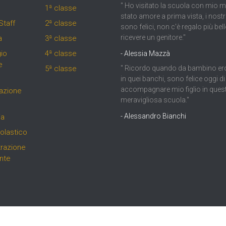
" Ho visitato la scuola con mio ma
1ª classe
stato amore a prima vista, i nostr
Staff
2ª classe
sono felici, non c'è regalo più be
ricevere un genitore."
a
3ª classe
io
4ª classe
- Alessia Mazzà
e
5ª classe
" Ricordo quando da bambino er
in quei banchi, sono felice oggi di
accompagnare mio figlio in ques
azione
meravigliosa scuola."
- Alessandro Bianchi
ia
olastico
razione
nte