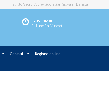
Istituto Sacro Cuore - Suore San Giovanni Battista
07:35 - 16:30
Da Lunedì al Venerdì
Contatti
Registro on-line