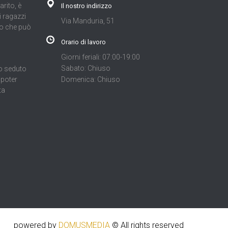
rito, è
Il nostro indirizzo
i ragazzi
Via Manduria, 51
llo che può
Orario di lavoro
Giorni feriali: 07:00-19:00
Sabato: Chiuso
o seduto
Domenica: Chiuso
 poter
ta
powered by
DOMUSMEDIA
© All rights reserved