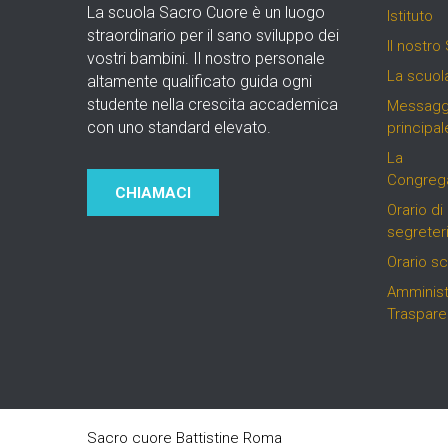
La scuola Sacro Cuore è un luogo
Istituto
straordinario per il sano sviluppo dei
Il nostro 
vostri bambini. Il nostro personale
La scuol
altamente qualificato guida ogni
studente nella crescita accademica
Messagg
con uno standard elevato.
principal
La
Congreg
CHIAMACI
Orario di
segreter
Orario sc
Amminist
Traspare
Sacro cuore Battistine Roma