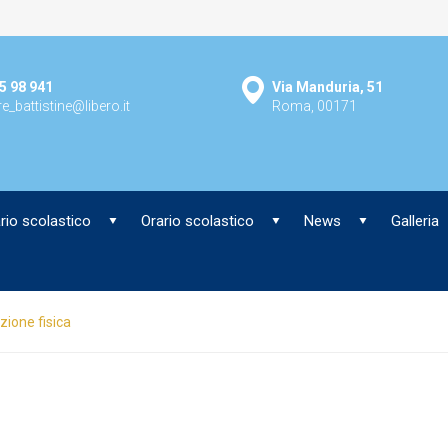
5 98 941
Via Manduria, 51
e_battistine@libero.it
Roma, 00171
rio scolastico
Orario scolastico
News
Galleria
zione fisica