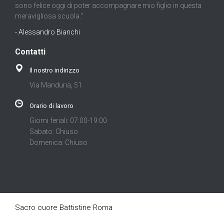
sono felice oggi di poter accompagnare mio figlio in questa
meravigliosa scuola."
- Alessandro Bianchi
Contatti
Il nostro indirizzo
Via Manduria, 51
Orario di lavoro
Giorni feriali: 07:00-19:00
Sabato: Chiuso
Domenica: Chiuso
Sacro cuore Battistine Roma