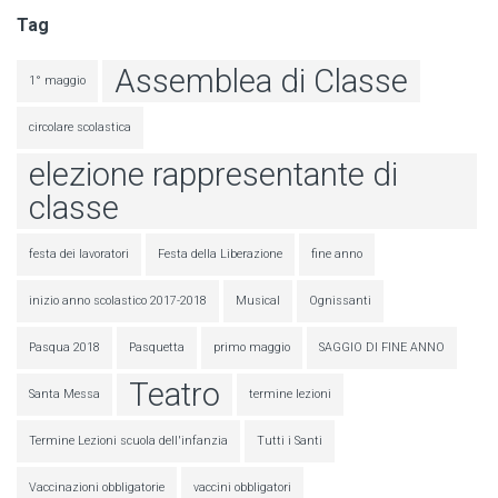
Tag
Assemblea di Classe
1° maggio
circolare scolastica
elezione rappresentante di
classe
festa dei lavoratori
Festa della Liberazione
fine anno
inizio anno scolastico 2017-2018
Musical
Ognissanti
Pasqua 2018
Pasquetta
primo maggio
SAGGIO DI FINE ANNO
Teatro
Santa Messa
termine lezioni
Termine Lezioni scuola dell'infanzia
Tutti i Santi
Vaccinazioni obbligatorie
vaccini obbligatori