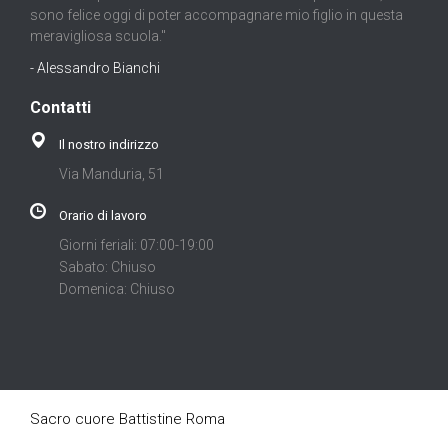
sono felice oggi di poter accompagnare mio figlio in questa
meravigliosa scuola."
- Alessandro Bianchi
Contatti
Il nostro indirizzo
Via Manduria, 51
Orario di lavoro
Giorni feriali: 07:00-19:00
Sabato: Chiuso
Domenica: Chiuso
Sacro cuore Battistine Roma