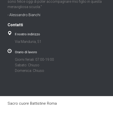
sono felice oggi di poter accompagnare mio figlio in questa
meravigliosa scuola."
- Alessandro Bianchi
Contatti
Il nostro indirizzo
Via Manduria, 51
Orario di lavoro
Giorni feriali: 07:00-19:00
Sabato: Chiuso
Domenica: Chiuso
Sacro cuore Battistine Roma