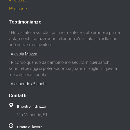
4ª classe
5ª classe
Testimonianze
" Ho visitato la scuola con mio marito, è stato amore a prima
vista, i nostri ragazzi sono felici, non c'è regalo più bello che
può ricevere un genitore."
- Alessia Mazzà
" Ricordo quando da bambino ero seduto in quei banchi,
sono felice oggi di poter accompagnare mio figlio in questa
meravigliosa scuola."
- Alessandro Bianchi
Contatti
Il nostro indirizzo
Via Manduria, 51
Orario di lavoro