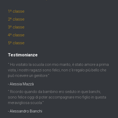
1ª classe
2ª classe
3ª classe
4ª classe
5ª classe
Testimonianze
" Ho visitato la scuola con mio marito, è stato amore a prima
vista, i nostri ragazzi sono felici, non c'è regalo più bello che
può ricevere un genitore."
- Alessia Mazzà
" Ricordo quando da bambino ero seduto in quei banchi,
sono felice oggi di poter accompagnare mio figlio in questa
meravigliosa scuola."
- Alessandro Bianchi